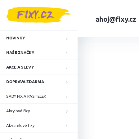
Přejít
na
obsah
ahoj@fixy.cz
Domů
NAŠE ZNA
NOVINKY
NAŠE ZNAČKY
AKCE A SLEVY
DOPRAVA ZDARMA
SADY FIX A PASTELEK
Akrylové fixy
Akvarelové fixy