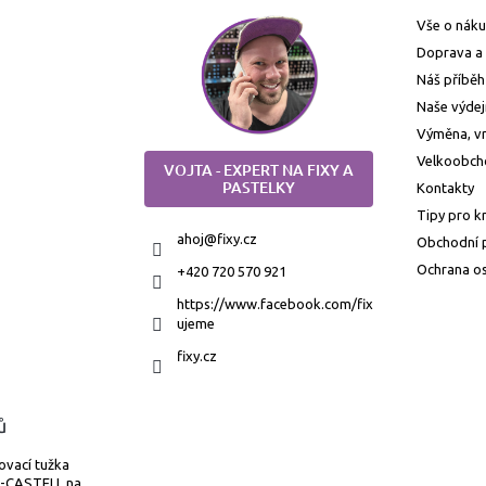
Vše o nák
Doprava a 
Náš příběh
Naše výdej
Výměna, vr
Velkoobch
VOJTA - EXPERT NA FIXY A
PASTELKY
Kontakty
Tipy pro k
ahoj
@
fixy.cz
Obchodní 
Ochrana os
+420 720 570 921
https://www.facebook.com/fix
ujeme
fixy.cz
ů
ovací tužka
-CASTELL na