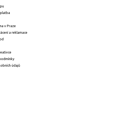
upu
platba
na v Praze
ácení a reklamace
od
reativce
podmínky
obních údajů