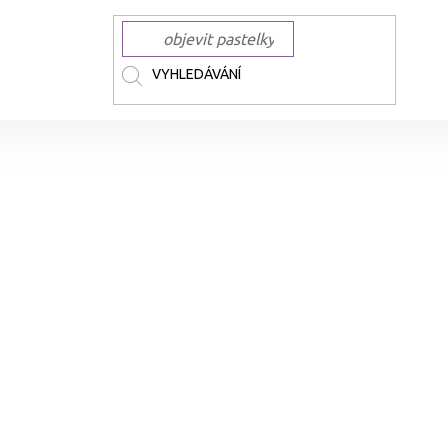
ČKY
SAKURA
SAKURA Pigma Micron
Technické linery SAKURA Pigm