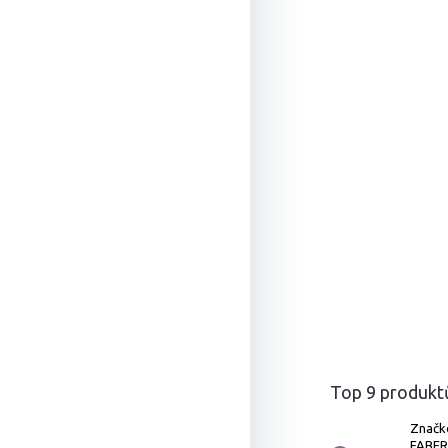
í
Top 9 produkt
Značk
FABER