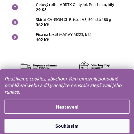
Gelový roller ARRTX Gelly Ink Pen 1 mm, bílý
29 Kč
Skicář CANSON XL Bristol A3, 50 listů 180 g
362 Kč
Fixa na textil MARVY M223, bílá
102 Kč
Používáme cookies, abychom Vám umožnili pohodlné
prohlížení webu a díky analýze neustále zlepšovali jeho
funkce.
Nastavení
Copyright 2010-2026
MODELOV s.r.o.
Všechna práva
Souhlasím
vyhrazena.
Vytvořil
Shoptet