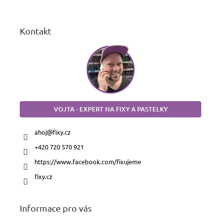
í
Kontakt
VOJTA - EXPERT NA FIXY A PASTELKY
ahoj
@
fixy.cz
+420 720 570 921
https://www.facebook.com/fixujeme
fixy.cz
Informace pro vás