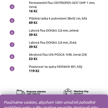
Permanentní fixa CENTROPEN 2637 OHP 1 mm,
černá
16 Kč
Plátěná taška k pokreslení 38x42 cm, bílá
69 Kč
Laková fixa DONAU 2,8 mm, zelená
39 Kč
Laková fixa DONAU 2,8 mm, žlutá
39 Kč
Akrylová fixa UNI POSCA 1MR, černá (24)
53 Kč
Popisovač na spáry MONAMI 401, bílý
119 Kč
Používáme cookies, abychom Vám umožnili pohodlné
prohlížení webu a díky analýze neustále zlepšovali jeho