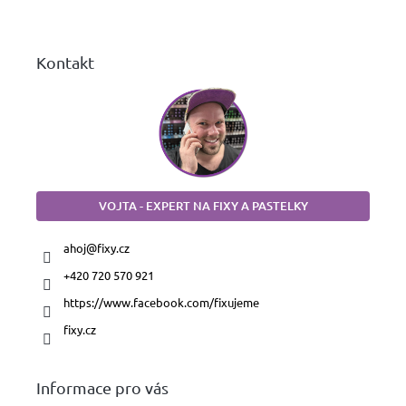
í
Kontakt
VOJTA - EXPERT NA FIXY A PASTELKY
ahoj
@
fixy.cz
+420 720 570 921
https://www.facebook.com/fixujeme
fixy.cz
Informace pro vás