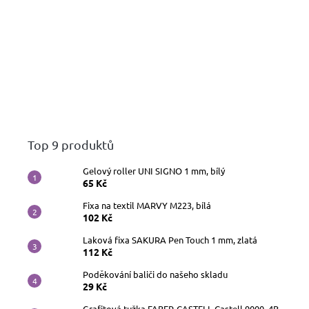
Top 9 produktů
Gelový roller UNI SIGNO 1 mm, bílý
65 Kč
Fixa na textil MARVY M223, bílá
102 Kč
Laková fixa SAKURA Pen Touch 1 mm, zlatá
112 Kč
Poděkování baliči do našeho skladu
29 Kč
Grafitová tužka FABER-CASTELL Castell 9000, 4B