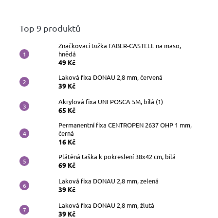
Top 9 produktů
Značkovací tužka FABER-CASTELL na maso,
hnědá
49 Kč
Laková fixa DONAU 2,8 mm, červená
39 Kč
Akrylová fixa UNI POSCA 5M, bílá (1)
65 Kč
Permanentní fixa CENTROPEN 2637 OHP 1 mm,
černá
16 Kč
Plátěná taška k pokreslení 38x42 cm, bílá
69 Kč
Laková fixa DONAU 2,8 mm, zelená
39 Kč
Laková fixa DONAU 2,8 mm, žlutá
39 Kč