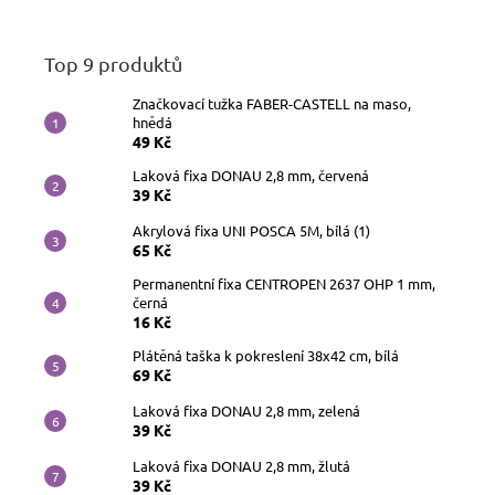
Top 9 produktů
Značkovací tužka FABER-CASTELL na maso,
hnědá
49 Kč
Laková fixa DONAU 2,8 mm, červená
39 Kč
Akrylová fixa UNI POSCA 5M, bílá (1)
65 Kč
Permanentní fixa CENTROPEN 2637 OHP 1 mm,
černá
16 Kč
Plátěná taška k pokreslení 38x42 cm, bílá
69 Kč
Laková fixa DONAU 2,8 mm, zelená
39 Kč
Laková fixa DONAU 2,8 mm, žlutá
39 Kč