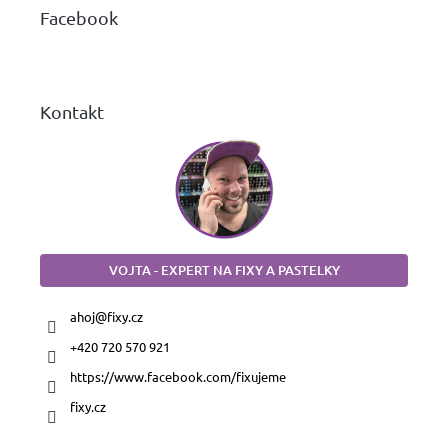
a
Facebook
t
í
Kontakt
VOJTA - EXPERT NA FIXY A PASTELKY
ahoj
@
fixy.cz
+420 720 570 921
https://www.facebook.com/fixujeme
fixy.cz