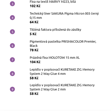
Fixa na textil MARVY M223, bílá
102 Kč
Technický liner SAKURA Pigma Micron 003 černý
0,15 mm
64 Kč
Tištěná faktura přiložená do zásilky
5 Kč
Pigmentová pastelka PRISMACOLOR Premier,
Black
78 Kč
Prázdná fixa MOLOTOW 15 mm XL
104 Kč
Lepidlo v popisovači KURETAKE ZIG Memory
System 2 Way Glue 4 mm
58 Kč
Lepidlo v popisovači KURETAKE ZIG Memory
System 2 Way Glue 2 mm
58 Kč