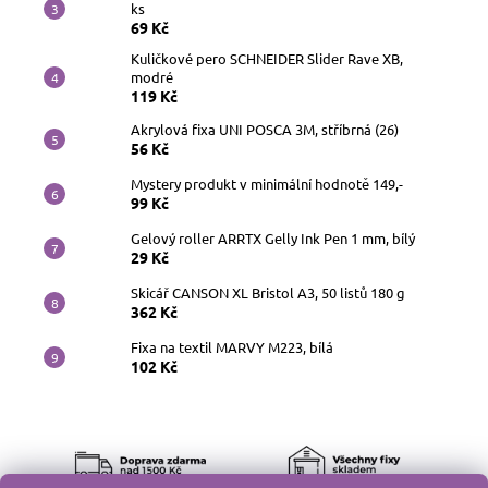
ks
69 Kč
Kuličkové pero SCHNEIDER Slider Rave XB,
modré
119 Kč
Akrylová fixa UNI POSCA 3M, stříbrná (26)
56 Kč
Mystery produkt v minimální hodnotě 149,-
99 Kč
Gelový roller ARRTX Gelly Ink Pen 1 mm, bílý
29 Kč
Skicář CANSON XL Bristol A3, 50 listů 180 g
362 Kč
Fixa na textil MARVY M223, bílá
102 Kč