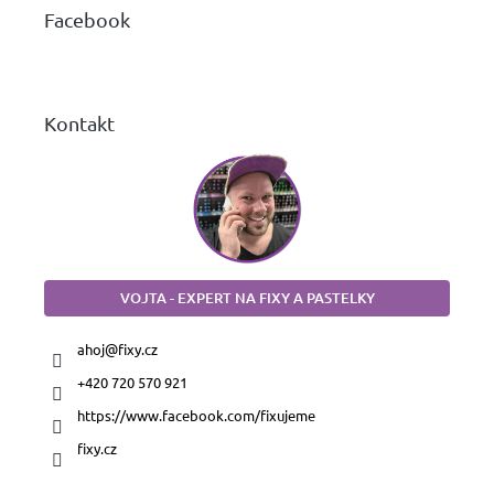
a
Facebook
t
í
Kontakt
VOJTA - EXPERT NA FIXY A PASTELKY
ahoj
@
fixy.cz
+420 720 570 921
https://www.facebook.com/fixujeme
fixy.cz