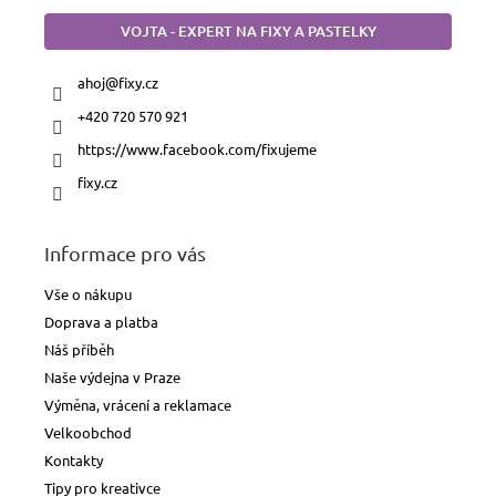
Foukací
VOJTA - EXPERT NA FIXY A PASTELKY
fixy
ahoj
@
fixy.cz
Fixy
na
+420 720 570 921
textil
https://www.facebook.com/fixujeme
Fixy
fixy.cz
na
sklo
a
porcelán
Informace pro vás
Vše o nákupu
Fixy
na
Doprava a platba
tabule
Náš příběh
Naše výdejna v Praze
Domácnost
a
Výměna, vrácení a reklamace
průmysl
Velkoobchod
Kontakty
Pastelky,
tužky
Tipy pro kreativce
a