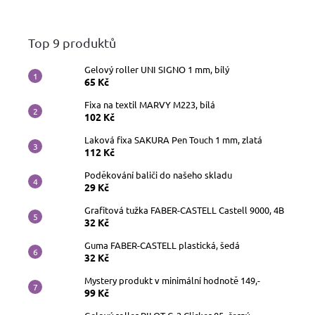
papíry
Top 9 produktů
Náhradní
hroty
Gelový roller UNI SIGNO 1 mm, bílý
65 Kč
Doplňky
a
Fixa na textil MARVY M223, bílá
příslušenství
102 Kč
Laková fixa SAKURA Pen Touch 1 mm, zlatá
112 Kč
Poděkování baliči do našeho skladu
29 Kč
Grafitová tužka FABER-CASTELL Castell 9000, 4B
32 Kč
Guma FABER-CASTELL plastická, šedá
32 Kč
Mystery produkt v minimální hodnotě 149,-
99 Kč