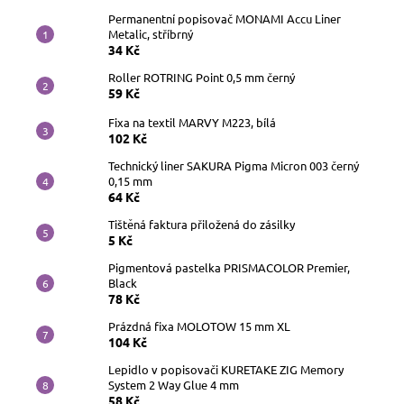
Permanentní popisovač MONAMI Accu Liner
Metalic, stříbrný
34 Kč
Roller ROTRING Point 0,5 mm černý
59 Kč
Fixa na textil MARVY M223, bílá
102 Kč
Technický liner SAKURA Pigma Micron 003 černý
0,15 mm
64 Kč
Tištěná faktura přiložená do zásilky
5 Kč
Pigmentová pastelka PRISMACOLOR Premier,
Black
78 Kč
Prázdná fixa MOLOTOW 15 mm XL
104 Kč
Lepidlo v popisovači KURETAKE ZIG Memory
System 2 Way Glue 4 mm
58 Kč