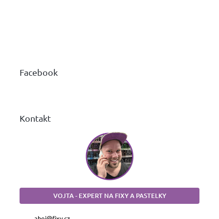
Z
á
p
a
Facebook
t
í
Kontakt
VOJTA - EXPERT NA FIXY A PASTELKY
ahoj
@
fixy.cz