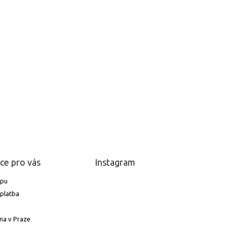
ce pro vás
Instagram
upu
platba
na v Praze