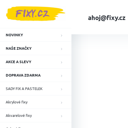
Přejít
na
obsah
ahoj@fixy.cz
Domů
NAŠE ZNA
NOVINKY
NAŠE ZNAČKY
AKCE A SLEVY
DOPRAVA ZDARMA
SADY FIX A PASTELEK
Akrylové fixy
Akvarelové fixy