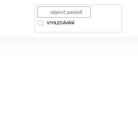
ČKY
TOUCH
TOUCH lihové Twin Brush
Lihová fixa TOUCH oboustra