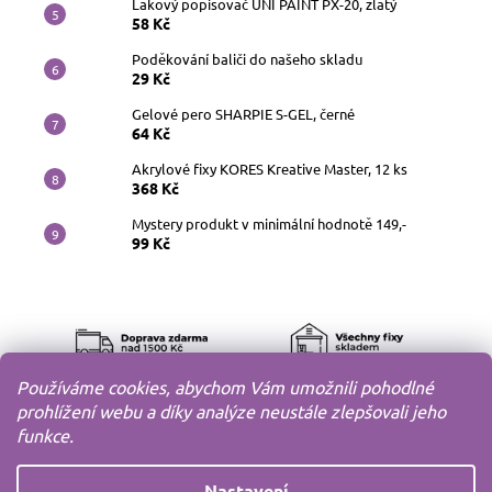
Lakový popisovač UNI PAINT PX-20, zlatý
58 Kč
Poděkování baliči do našeho skladu
29 Kč
Gelové pero SHARPIE S-GEL, černé
64 Kč
Akrylové fixy KORES Kreative Master, 12 ks
368 Kč
Mystery produkt v minimální hodnotě 149,-
99 Kč
Používáme cookies, abychom Vám umožnili pohodlné
prohlížení webu a díky analýze neustále zlepšovali jeho
funkce.
Nastavení