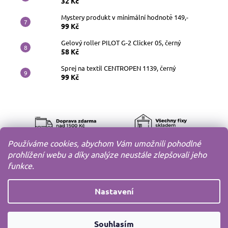
32 Kč
Mystery produkt v minimální hodnotě 149,-
99 Kč
Gelový roller PILOT G-2 Clicker 05, černý
58 Kč
Sprej na textil CENTROPEN 1139, černý
99 Kč
Používáme cookies, abychom Vám umožnili pohodlné
prohlížení webu a díky analýze neustále zlepšovali jeho
funkce.
Nastavení
Copyright 2010-2026
MODELOV s.r.o.
Všechna práva
Souhlasím
vyhrazena.
Vytvořil
Shoptet