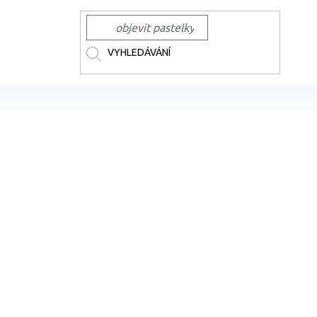
ČKY
TOUCH
TOUCH lihové Twin Brush
Lihová fixa TOUCH oboustran