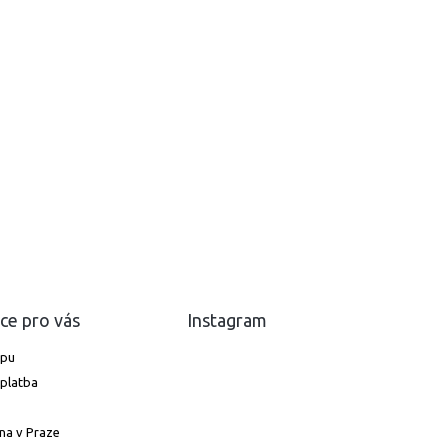
ce pro vás
Instagram
upu
platba
na v Praze