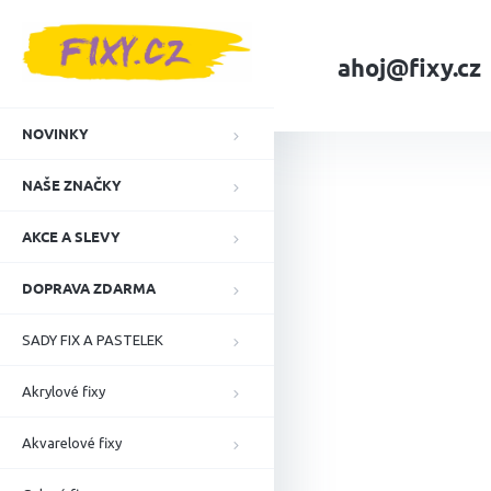
Přejít
na
obsah
ahoj@fixy.cz
Domů
NAŠE ZNA
NOVINKY
NAŠE ZNAČKY
AKCE A SLEVY
DOPRAVA ZDARMA
SADY FIX A PASTELEK
Akrylové fixy
Akvarelové fixy