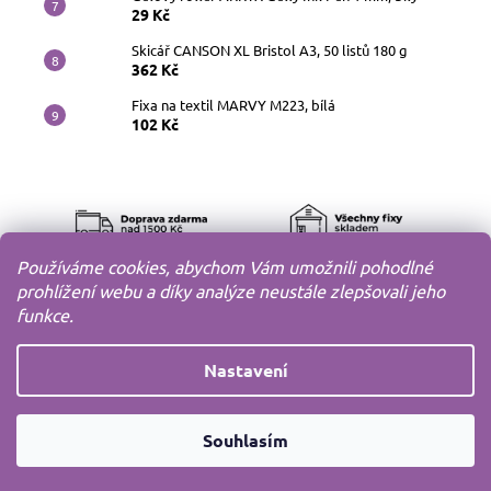
29 Kč
Skicář CANSON XL Bristol A3, 50 listů 180 g
362 Kč
Fixa na textil MARVY M223, bílá
102 Kč
Používáme cookies, abychom Vám umožnili pohodlné
prohlížení webu a díky analýze neustále zlepšovali jeho
funkce.
Nastavení
Copyright 2010-2026
MODELOV s.r.o.
Všechna práva
Souhlasím
vyhrazena.
Vytvořil
Shoptet