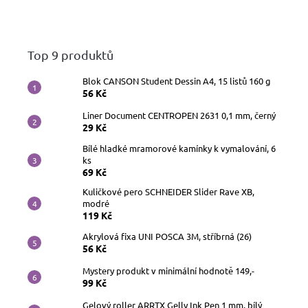
Top 9 produktů
Blok CANSON Student Dessin A4, 15 listů 160 g
56 Kč
Liner Document CENTROPEN 2631 0,1 mm, černý
29 Kč
Bílé hladké mramorové kamínky k vymalování, 6
ks
69 Kč
Kuličkové pero SCHNEIDER Slider Rave XB,
modré
119 Kč
Akrylová fixa UNI POSCA 3M, stříbrná (26)
56 Kč
Mystery produkt v minimální hodnotě 149,-
99 Kč
Gelový roller ARRTX Gelly Ink Pen 1 mm, bílý