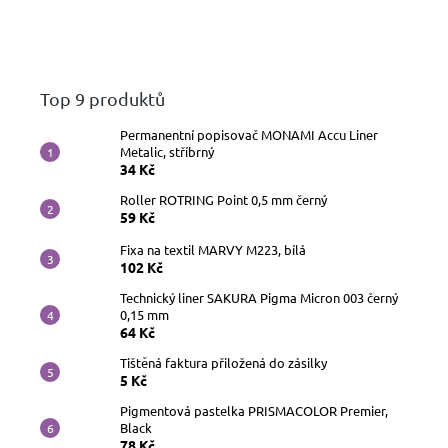
Top 9 produktů
Permanentní popisovač MONAMI Accu Liner
Metalic, stříbrný
34 Kč
Roller ROTRING Point 0,5 mm černý
59 Kč
Fixa na textil MARVY M223, bílá
102 Kč
Technický liner SAKURA Pigma Micron 003 černý
0,15 mm
64 Kč
Tištěná faktura přiložená do zásilky
5 Kč
Pigmentová pastelka PRISMACOLOR Premier,
Black
78 Kč