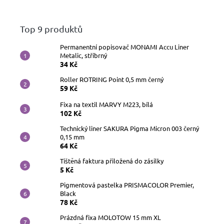
Top 9 produktů
Permanentní popisovač MONAMI Accu Liner
Metalic, stříbrný
34 Kč
Roller ROTRING Point 0,5 mm černý
59 Kč
Fixa na textil MARVY M223, bílá
102 Kč
Technický liner SAKURA Pigma Micron 003 černý
0,15 mm
64 Kč
Tištěná faktura přiložená do zásilky
5 Kč
Pigmentová pastelka PRISMACOLOR Premier,
Black
78 Kč
Prázdná fixa MOLOTOW 15 mm XL