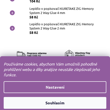
104 Kč
Lepidlo v popisovači KURETAKE ZIG Memory
System 2 Way Glue 4 mm
58 Kč
Lepidlo v popisovači KURETAKE ZIG Memory
System 2 Way Glue 2 mm
58 Kč
Používáme cookies, abychom Vám umožnili pohodlné
prohlížení webu a díky analýze neustále zlepšovali jeho
funkce.
Nastavení
Copyright 2010-2026
MODELOV s.r.o.
Všechna práva
Souhlasím
vyhrazena.
Vytvořil
Shoptet