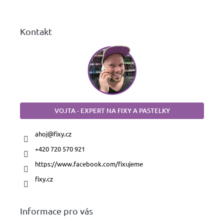
í
Kontakt
VOJTA - EXPERT NA FIXY A PASTELKY
ahoj
@
fixy.cz
+420 720 570 921
https://www.facebook.com/fixujeme
fixy.cz
Informace pro vás