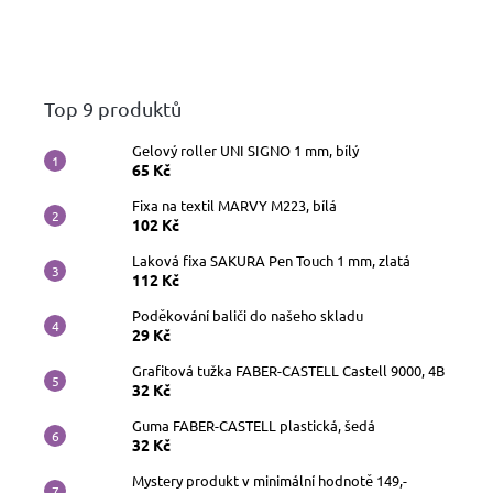
Top 9 produktů
Gelový roller UNI SIGNO 1 mm, bílý
65 Kč
Fixa na textil MARVY M223, bílá
102 Kč
Laková fixa SAKURA Pen Touch 1 mm, zlatá
112 Kč
Poděkování baliči do našeho skladu
29 Kč
Grafitová tužka FABER-CASTELL Castell 9000, 4B
32 Kč
Guma FABER-CASTELL plastická, šedá
32 Kč
Mystery produkt v minimální hodnotě 149,-