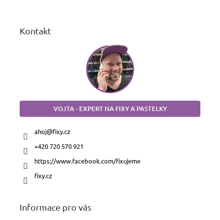
í
Kontakt
VOJTA - EXPERT NA FIXY A PASTELKY
ahoj
@
fixy.cz
+420 720 570 921
https://www.facebook.com/fixujeme
fixy.cz
Informace pro vás