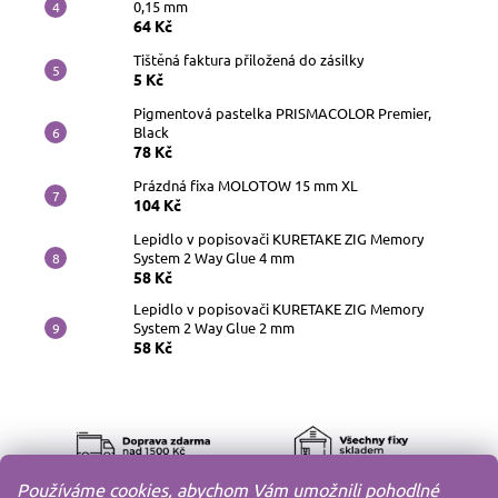
0,15 mm
64 Kč
Tištěná faktura přiložená do zásilky
5 Kč
Pigmentová pastelka PRISMACOLOR Premier,
Black
78 Kč
Prázdná fixa MOLOTOW 15 mm XL
104 Kč
Lepidlo v popisovači KURETAKE ZIG Memory
System 2 Way Glue 4 mm
58 Kč
Lepidlo v popisovači KURETAKE ZIG Memory
System 2 Way Glue 2 mm
58 Kč
Používáme cookies, abychom Vám umožnili pohodlné