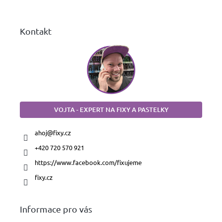
í
Kontakt
VOJTA - EXPERT NA FIXY A PASTELKY
ahoj
@
fixy.cz
+420 720 570 921
https://www.facebook.com/fixujeme
fixy.cz
Informace pro vás