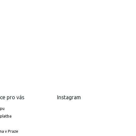
ce pro vás
Instagram
upu
platba
na v Praze