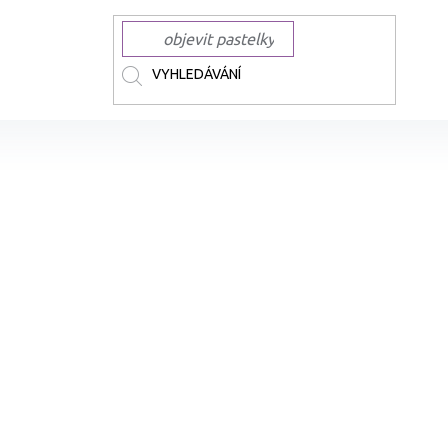
ČKY
TOUCH
TOUCH lihové Twin Brush
Lihová fixa TOUCH oboustran