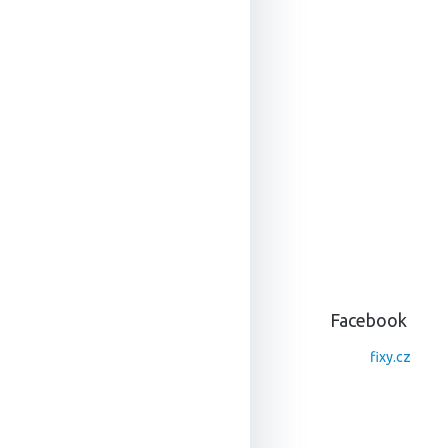
Z
á
p
a
Facebook
t
í
fixy.cz