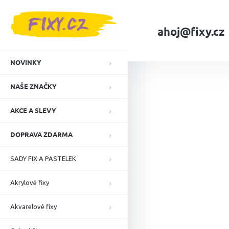
Přejít
na
obsah
ahoj@fixy.cz
Domů
NAŠE ZNA
NOVINKY
NAŠE ZNAČKY
AKCE A SLEVY
DOPRAVA ZDARMA
SADY FIX A PASTELEK
Akrylové fixy
Akvarelové fixy