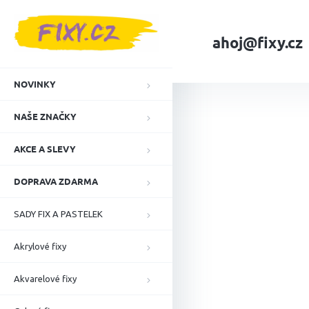
Přejít
na
obsah
ahoj@fixy.cz
Domů
NAŠE ZNA
NOVINKY
NAŠE ZNAČKY
AKCE A SLEVY
DOPRAVA ZDARMA
SADY FIX A PASTELEK
Akrylové fixy
Akvarelové fixy