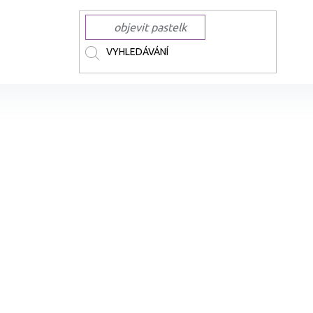
ČKY
COPIC
COPIC lihové Sketch
Lihová fixa COPIC Sketch oboustra