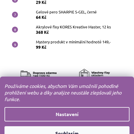
29 Kč
Gelové pero SHARPIE S-GEL, černé
64 Kč
Akrylové fixy KORES Kreative Master, 12 ks
368 Kč
Mystery produkt v minimální hodnotě 149,-
99 Kč
Používáme cookies, abychom Vám umožnili pohodlné
prohlížení webu a díky analýze neustále zlepšovali jeho
funkce.
Nastavení
Copyright 2010-2026
MODELOV s.r.o.
Všechna práva
Souhlasím