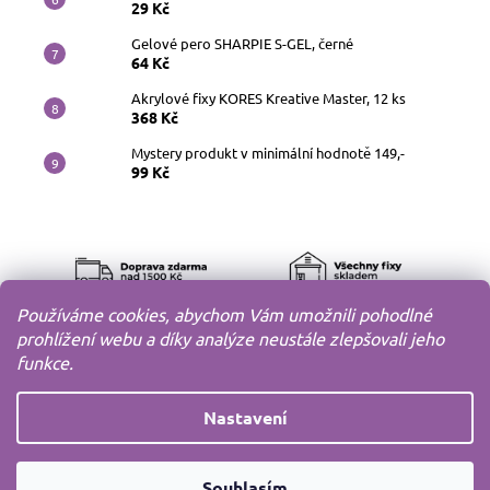
29 Kč
Gelové pero SHARPIE S-GEL, černé
64 Kč
Akrylové fixy KORES Kreative Master, 12 ks
368 Kč
Mystery produkt v minimální hodnotě 149,-
99 Kč
Používáme cookies, abychom Vám umožnili pohodlné
prohlížení webu a díky analýze neustále zlepšovali jeho
funkce.
Nastavení
Copyright 2010-2026
MODELOV s.r.o.
Všechna práva
Souhlasím