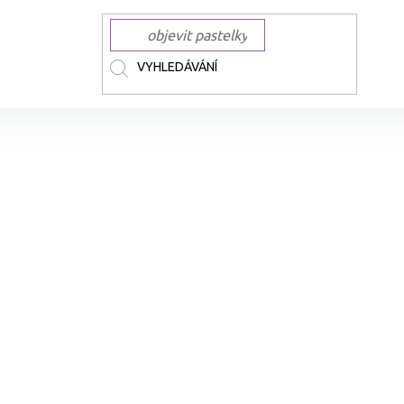
ČKY
COPIC
COPIC lihové Ciao
Lihová fixa COPIC Ciao oboustranná Br