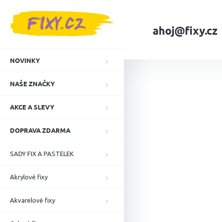
Přejít
na
obsah
ahoj@fixy.cz
Domů
NAŠE ZNA
NOVINKY
NAŠE ZNAČKY
AKCE A SLEVY
DOPRAVA ZDARMA
SADY FIX A PASTELEK
Akrylové fixy
Akvarelové fixy