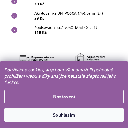
39 Kč
Akrylová fixa UNI POSCA 1MR, černá (24)
53 Kč
Popisovač na spáry MONAMI 401, bílý
119 Kč
Používáme cookies, abychom Vám umožnili pohodlné
prohlížení webu a díky analýze neustále zlepšovali jeho
funkce.
Nastavení
Copyright 2010-2026
MODELOV s.r.o.
Všechna práva
Souhlasím
vyhrazena.
Vytvořil
Shoptet