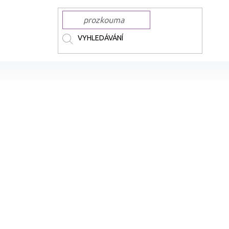
ČKY
COPIC
COPIC lihové Sketch
Lihová fixa COPIC Sketch oboustran