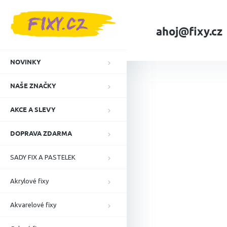
Přejít
na
obsah
ahoj@fixy.cz
Domů
NAŠE ZNA
NOVINKY
NAŠE ZNAČKY
AKCE A SLEVY
DOPRAVA ZDARMA
SADY FIX A PASTELEK
Akrylové fixy
Akvarelové fixy