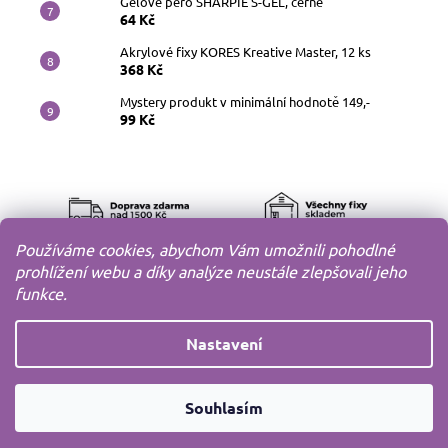
Gelové pero SHARPIE S-GEL, černé
64 Kč
Akrylové fixy KORES Kreative Master, 12 ks
368 Kč
Mystery produkt v minimální hodnotě 149,-
99 Kč
Používáme cookies, abychom Vám umožnili pohodlné
prohlížení webu a díky analýze neustále zlepšovali jeho
funkce.
Nastavení
Copyright 2010-2026
MODELOV s.r.o.
Všechna práva
Souhlasím
vyhrazena.
Vytvořil
Shoptet