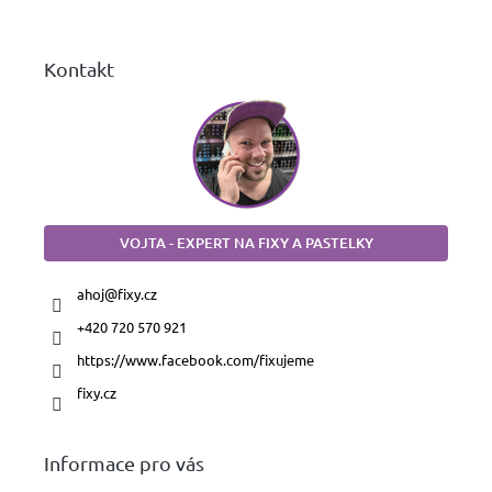
í
Kontakt
VOJTA - EXPERT NA FIXY A PASTELKY
ahoj
@
fixy.cz
+420 720 570 921
https://www.facebook.com/fixujeme
fixy.cz
Informace pro vás