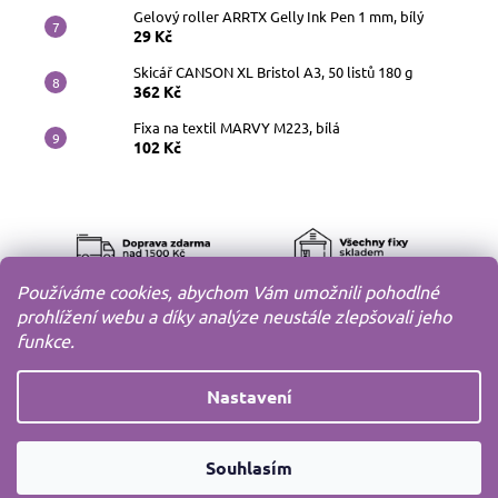
Gelový roller ARRTX Gelly Ink Pen 1 mm, bílý
29 Kč
Skicář CANSON XL Bristol A3, 50 listů 180 g
362 Kč
Fixa na textil MARVY M223, bílá
102 Kč
Používáme cookies, abychom Vám umožnili pohodlné
prohlížení webu a díky analýze neustále zlepšovali jeho
funkce.
Nastavení
Copyright 2010-2026
MODELOV s.r.o.
Všechna práva
Souhlasím
vyhrazena.
Vytvořil
Shoptet